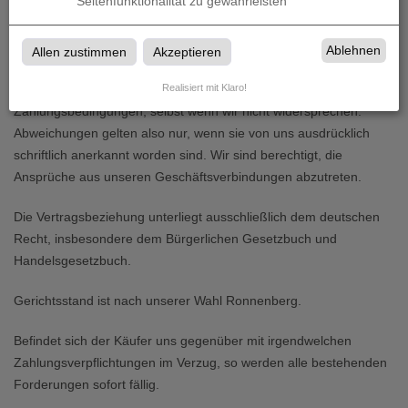
Seitenfunktionalität zu gewährleisten
künftige Geschäfte, auch wenn nicht ausdrücklich auf sie Bezug
genommen wird, sie aber dem Besteller bei einem von uns
bestätigten Auftrag zugegangen sind. Wird der Auftrag
Ablehnen
Allen zustimmen
Akzeptieren
abweichend von unseren Liefer- und Zahlungsbedingungen
Realisiert mit Klaro!
erteilt, so gelten auch dann nur unsere Liefer- und
Zahlungsbedingungen, selbst wenn wir nicht widersprechen.
Abweichungen gelten also nur, wenn sie von uns ausdrücklich
schriftlich anerkannt worden sind. Wir sind berechtigt, die
Ansprüche aus unseren Geschäftsverbindungen abzutreten.
Die Vertragsbeziehung unterliegt ausschließlich dem deutschen
Recht, insbesondere dem Bürgerlichen Gesetzbuch und
Handelsgesetzbuch.
Gerichtsstand ist nach unserer Wahl Ronnenberg.
Befindet sich der Käufer uns gegenüber mit irgendwelchen
Zahlungsverpflichtungen im Verzug, so werden alle bestehenden
Forderungen sofort fällig.