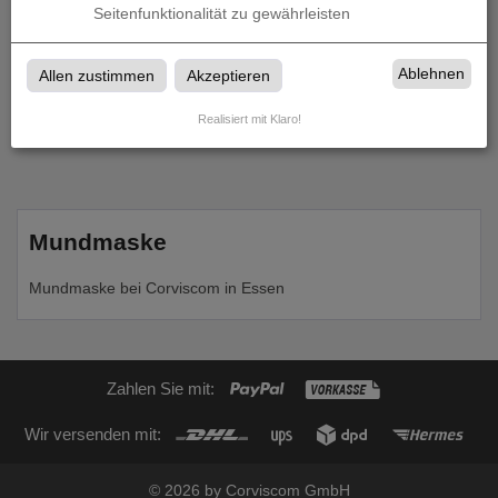
Seitenfunktionalität zu gewährleisten
Ablehnen
Allen zustimmen
Akzeptieren
Produkte in
Mundmaske
Realisiert mit Klaro!
Mundmaske
Mundmaske bei Corviscom in Essen
Zahlen Sie mit:
Wir versenden mit:
© 2026 by Corviscom GmbH