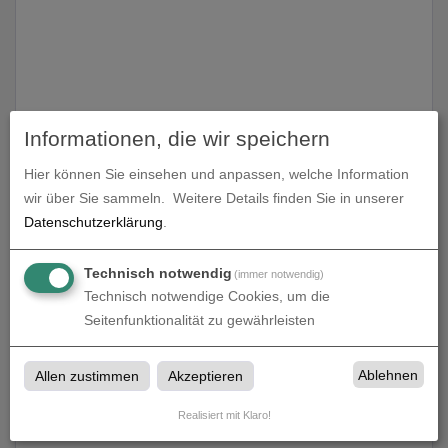
Fräsbuchstaben
Informationen, die wir speichern
Fräsbuchstaben bei Corviscom in Essen
Hier können Sie einsehen und anpassen, welche Information
wir über Sie sammeln.
Weitere Details finden Sie in unserer
Datenschutzerklärung
.
Produkte in
Alu-Verbund
Technisch notwendig
(immer notwendig)
Technisch notwendige Cookies, um die
Seitenfunktionalität zu gewährleisten
Ablehnen
Allen zustimmen
Akzeptieren
Alu-Verbund
Realisiert mit Klaro!
Alu-Verbund bei Corviscom in Essen