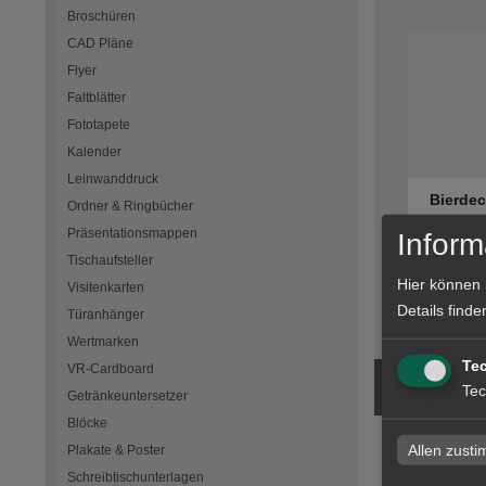
Broschüren
CAD Pläne
Flyer
Faltblätter
Fototapete
Kalender
Leinwanddruck
Bierdec
Ordner & Ringbücher
gestanz
Präsentationsmappen
Inform
Tischaufsteller
Hier können 
Visitenkarten
Details finde
zum Artike
Türanhänger
Wertmarken
Te
VR-Cardboard
Tec
Getränkeuntersetzer
Blöcke
Allen zust
Plakate & Poster
Bierde
Schreibtischunterlagen