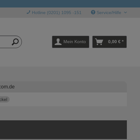
Hotline (0201) 1095 -151
Service/Hilfe
Mein Konto
0,00 € *
com.de
ckel