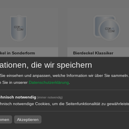
kel in Sonderform
Bierdeckel Klassiker
t
ationen, die wir speichern
Sie einsehen und anpassen, welche Information wir über Sie sammeln.
n Sie in unserer
Datenschutzerklärung
.
l
zum Artikel
chnisch notwendig
(immer notwendig)
hnisch notwendige Cookies, um die Seitenfunktionalität zu gewährleist
immen
Akzeptieren
ckel