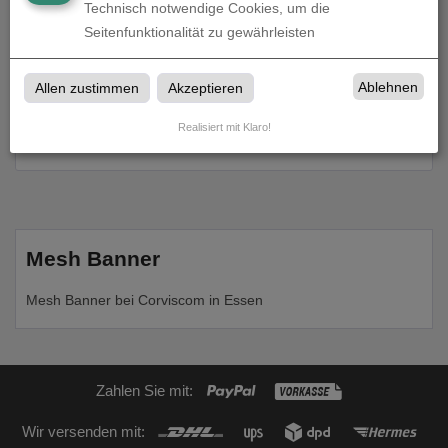
Technisch notwendige Cookies, um die
Seitenfunktionalität zu gewährleisten
Ablehnen
Allen zustimmen
Akzeptieren
Mesh Banner | individuelle Größe | einseitig
bedruckt
Realisiert mit Klaro!
zum Artikel
Mesh Banner
Mesh Banner bei Corviscom in Essen
Zahlen Sie mit:
Wir versenden mit: