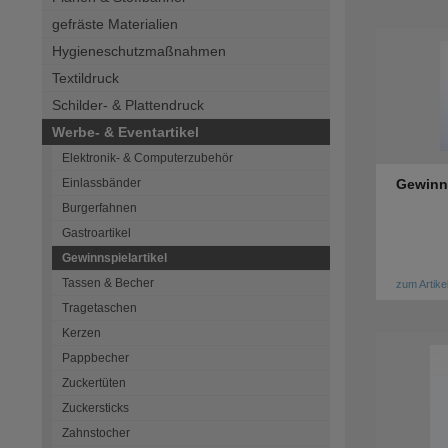
gefräste Materialien
Hygieneschutzmaßnahmen
Textildruck
Schilder- & Plattendruck
Werbe- & Eventartikel
Elektronik- & Computerzubehör
Einlassbänder
Gewinn
Burgerfahnen
Gastroartikel
Gewinnspielartikel
Tassen & Becher
zum Artike
Tragetaschen
Kerzen
Pappbecher
Zuckertüten
Zuckersticks
Zahnstocher