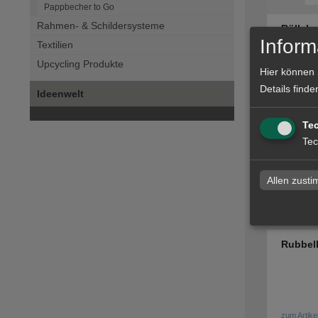
Pappbecher to Go
Rahmen- & Schildersysteme
Röllche
Inform
Textilien
Upcycling Produkte
Hier können 
Details finde
Ideenwelt
zum Artike
Te
Tec
Allen zust
Rubbelk
zum Artike