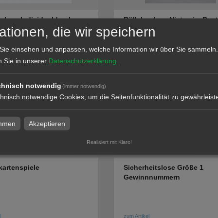
nlose Individualdruck
Röllchenlose Nieten im Beut
ationen, die wir speichern
Sie einsehen und anpassen, welche Information wir über Sie sammeln.
n Sie in unserer
Datenschutzerklärung
.
l
zum Artikel
chnisch notwendig
(immer notwendig)
hnisch notwendige Cookies, um die Seitenfunktionalität zu gewährleist
immen
Akzeptieren
Realisiert mit Klaro!
artenspiele
Sicherheitslose Größe 1
Gewinnnummern
l
zum Artikel