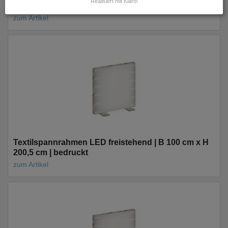
Realisiert mit Klaro!
cm | bedruckt
zum Artikel
Textilspannrahmen LED freistehend | B 100 cm x H
200,5 cm | bedruckt
zum Artikel