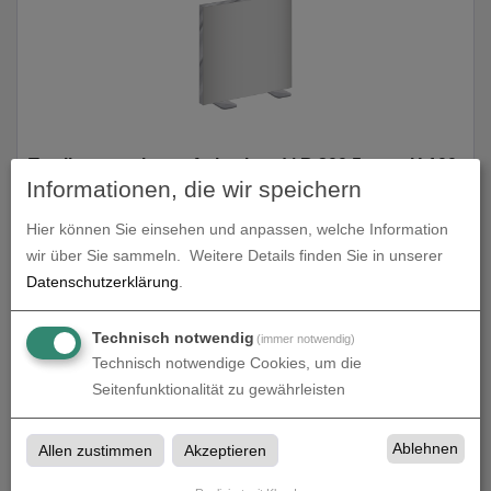
Textilspannrahmen freistehend | B 200,5 cm x H 100
Informationen, die wir speichern
cm | bedruckt
zum Artikel
Hier können Sie einsehen und anpassen, welche Information
wir über Sie sammeln.
Weitere Details finden Sie in unserer
Datenschutzerklärung
.
Technisch notwendig
(immer notwendig)
Technisch notwendige Cookies, um die
Seitenfunktionalität zu gewährleisten
Ablehnen
Allen zustimmen
Akzeptieren
Textilspannrahmen freistehend | B 300 cm x H 200,5