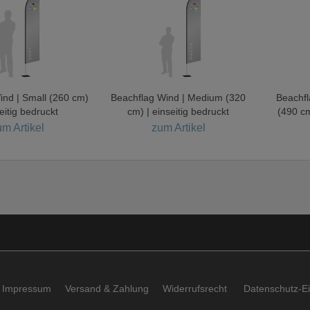
ind | Small (260 cm)
Beachflag Wind | Medium (320
Beachfl
seitig bedruckt
cm) | einseitig bedruckt
(490 cm
m Artikel
zum Artikel
Impressum
Versand & Zahlung
Widerrufsrecht
Datenschutz-Ei