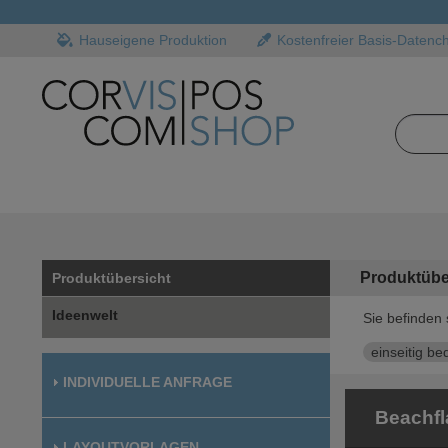
Hauseigene Produktion
Kostenfreier Basis-Datenc
Produktübe
Produktübersicht
Ideenwelt
Sie befinden 
einseitig be
INDIVIDUELLE ANFRAGE
Beachfl
LAYOUTVORLAGEN