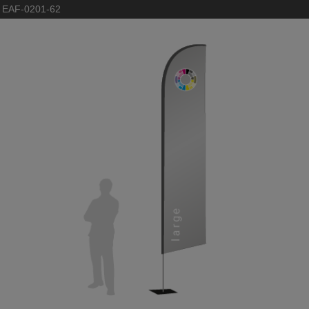
:
EAF-0201-62