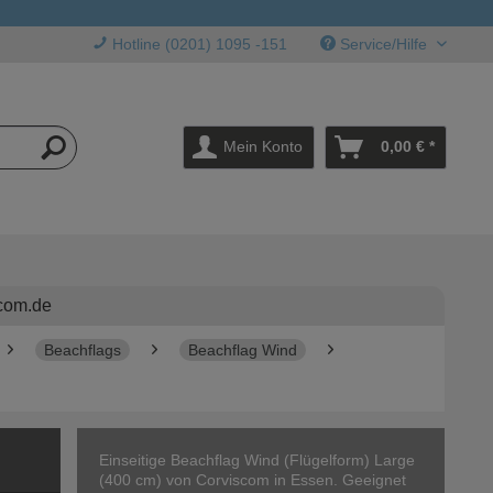
Hotline (0201) 1095 -151
Service/Hilfe
Mein Konto
0,00 € *
com.de
Beachflags
Beachflag Wind
Einseitige Beachflag Wind (Flügelform) Large
(400 cm) von Corviscom in Essen. Geeignet