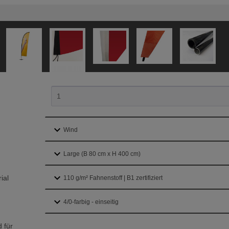
ial
 für