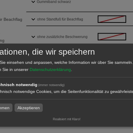
ür Beachflag
ohne Standfuß für Beachflag
e
ohne zusätzliche Beschwerung
ng
ationen, die wir speichern
asche für
Sie einsehen und anpassen, welche Information wir über Sie sammeln.
n Sie in unserer
Datenschutzerklärung
.
daten überprüfen
chnisch notwendig
(immer notwendig)
hnisch notwendige Cookies, um die Seitenfunktionalität zu gewährleist
k
immen
Akzeptieren
Realisiert mit Klaro!
ktion und Versand