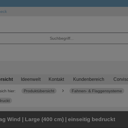
heck
rsicht
Ideenwelt
Kontakt
Kundenbereich
Corvis
sich hier:
Produktübersicht
Fahnen- & Flaggensysteme
druckt
ag Wind | Large (400 cm) | einseitig bedruckt