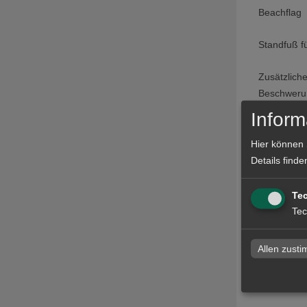
Beachflag
Standfuß f
Zusätzlich
Beschweru
Inform
Transportt
Gestell
Hier können 
Details finde
Druck
Te
Tec
Datenchec
Allen zust
Produ