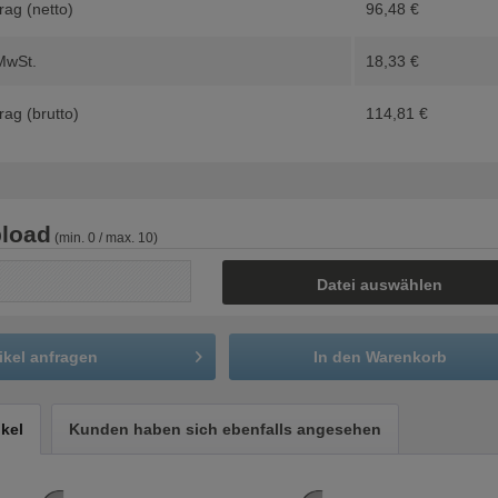
ag (netto)
96,48
€
MwSt.
18,33
€
ag (brutto)
114,81
€
load
(min. 0 / max. 10)
Datei auswählen
ikel anfragen
In den
Warenkorb
ikel
Kunden haben sich ebenfalls angesehen